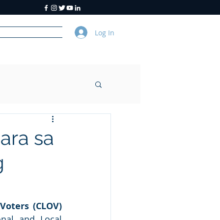
Log In
y
About Us
para sa
g
Certified List of Overseas Voters (CLOV) 
nal and Local 