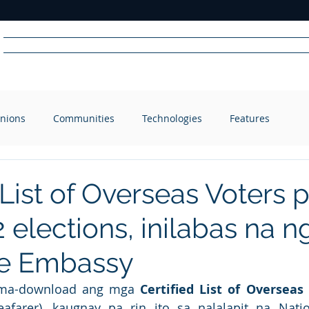
Home
News
Radio
Videos
Advertise
Communit
nions
Communities
Technologies
Features
R
A
DIO
 List of Overseas Voters 
elections, inilabas na n
ne Embassy
 ma-download ang mga 
afarer), kaugnay pa rin ito sa nalalapit na Natio