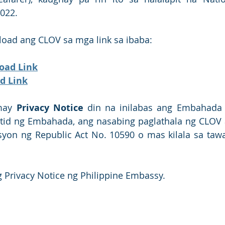
022. 
ad ang CLOV sa mga link sa ibaba: 
oad Link
d Link
may 
Privacy Notice
 din na inilabas ang Embahada n
tid ng Embahada, ang nasabing paglathala ng CLOV ay
yon ng Republic Act No. 10590 o mas kilala sa tawa
 Privacy Notice ng Philippine Embassy. 