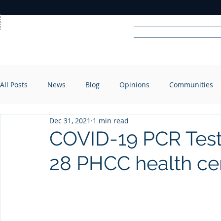
Home
News
Rad
All Posts
News
Blog
Opinions
Communities
R
A
DIO
Dec 31, 2021
1 min read
COVID-19 PCR Tests,
28 PHCC health ce