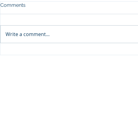
Comments
Write a comment...
Sprinters Set to Battle for
Qabayan Ra
Glory in the King George
ICpEP Qata
Qatar Stakes at Qatar
Collaborat
Goodwood Festival
Presented by Visit Qatar