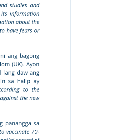
nd studies and 
ts information 
mation about the 
to have fears or 
mi ang bagong 
dom (UK). Ayon 
l lang daw ang 
n sa halip ay 
ccording to the 
against the new 
g panangga sa 
to vaccinate 70-