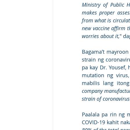
Ministry of Public 
makes proper assess
from what is circulat
new vaccine affirm th
worries about it,
" da
Bagama’t mayroon 
strain ng coronavi
pa kay Dr. Yousef,
mutation ng virus
mabilis lang iton
company manufacturin
strain of coronavirus
Paalala pa rin ng 
COVID-19 kahit nak