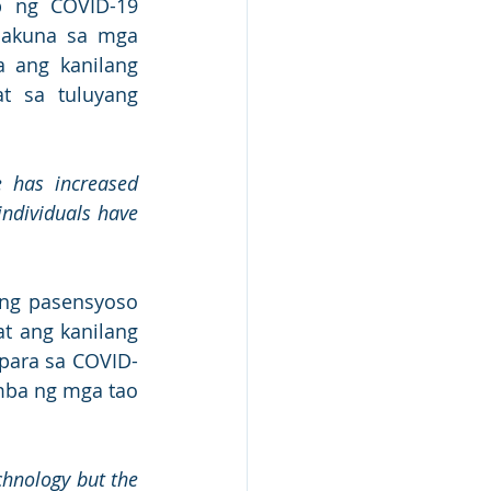
 ng COVID-19 
akuna sa mga 
 ang kanilang 
 sa tuluyang 
 has increased 
ndividuals have 
ng pasensyoso 
 ang kanilang 
para sa COVID-
mba ng mga tao 
hnology but the 