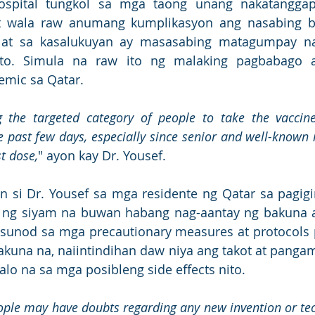
spital tungkol sa mga taong unang nakatanggap
t wala raw anumang kumplikasyon ang nasabing b
 at sa kasalukuyan ay masasabing matagumpay na
to. Simula na raw ito ng malaking pagbabago at
mic sa Qatar.
the targeted category of people to take the vaccine
e past few days, especially since senior and well-known i
st dose,
" ayon kay Dr. Yousef.
 si Dr. Yousef sa mga residente ng Qatar sa pagigi
 ng siyam na buwan habang nag-aantay ng bakuna at
sunod sa mga precautionary measures at protocols 
kuna na, naiintindihan daw niya ang takot at panga
alo na sa mga posibleng side effects nito. 
eople may have doubts regarding any new invention or tec