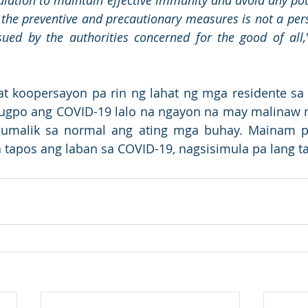
ulation to maintain effective immunity and avoid any pote
y the preventive and precautionary measures is not a pers
sued by the authorities concerned for the good of all,
at koopersayon pa rin ng lahat ng mga residente sa 
ugpo ang COVID-19 lalo na ngayon na may malinaw n
bumalik sa normal ang ating mga buhay. Mainam p
pa tapos ang laban sa COVID-19, nagsisimula pa lang t