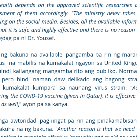
Health depends on the approved scientific researches a
ment of them accordingly. "The ministry never takes i
ing on the social media. Besides, all the available infor
at it is safe and highly effective and there is no reason 
gdag pa ni Dr. Yousef.
ng bakuna na available, pangamba pa rin ng mara
rus  na mabilis na kumakalat ngayon sa United King
 hindi kailangang mangamba rito ang publiko. Norma
, pero hindi naman daw delikado ang bagong strai
g kumakalat kumpara sa naunang virus strain. "
A
g the COVID-19 vaccine (given in Qatar), it is effective 
 as well
," ayon pa sa kanya.
mga awtoridad, pag-iingat pa rin ang pinakamabisan
akuha na ng bakuna. "
Another reason is that we need 