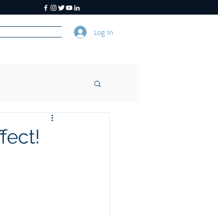
Log In
y
About Us
fect!