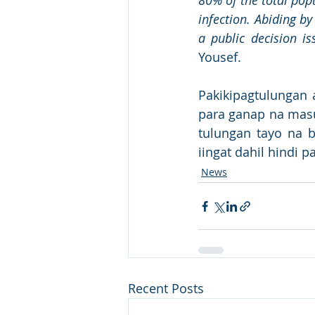
80% of the total pop
infection. Abiding b
a public decision is
Yousef.
Pakikipagtulungan 
para ganap na mas
tulungan tayo na 
iingat dahil hindi 
News
Recent Posts