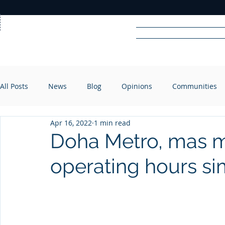
Home
News
Rad
All Posts
News
Blog
Opinions
Communities
R
A
DIO
Apr 16, 2022
1 min read
Doha Metro, mas 
operating hours sim