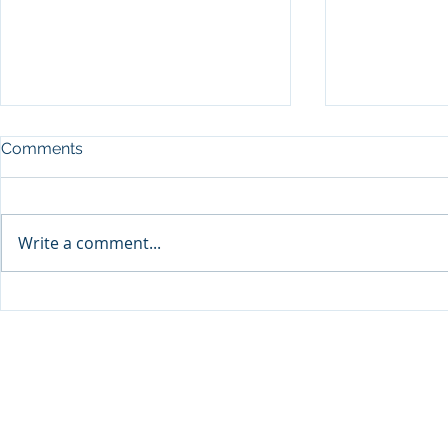
Comments
Write a comment...
Sprinters Set to Battle for
Qabayan Ra
Glory in the King George
ICpEP Qata
Qatar Stakes at Qatar
Collaborat
Goodwood Festival
Presented by Visit Qatar