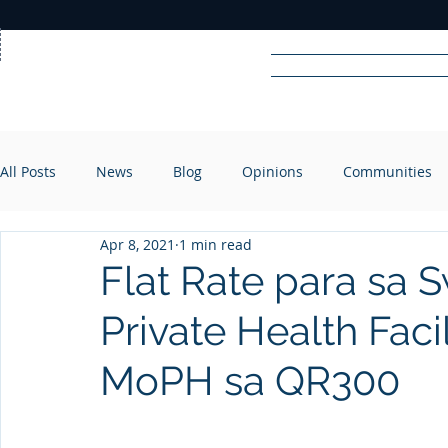
Home
News
Rad
All Posts
News
Blog
Opinions
Communities
R
A
DIO
Apr 8, 2021
1 min read
Flat Rate para sa 
Private Health Facil
MoPH sa QR300