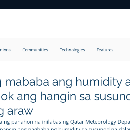
Home
News
Radio
Videos
Advertise
Communit
nions
Communities
Technologies
Features
R
A
DIO
 mababa ang humidity a
ok ang hangin sa susun
g araw
ya ng panahon na inilabas ng Qatar Meteorology Dep
pansin ang pagbaba ng humidity sa susunod na dala