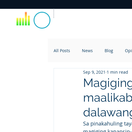
All Posts
News
Blog
Opi
Sep 9, 2021
1 min read
Magiging
maalikab
dalawan
Sa pinakahuling ta
magiging kapansin-