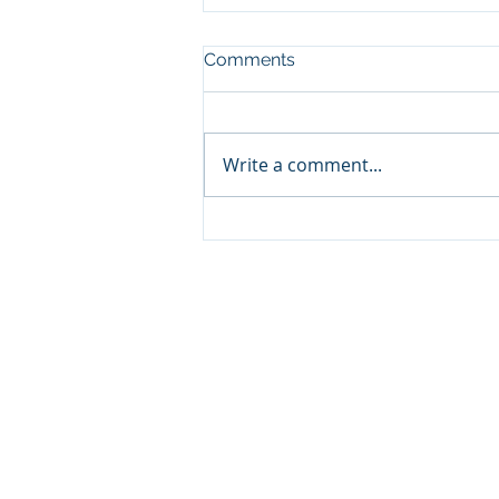
Comments
Write a comment...
Sprinters Set to Battle for
Glory in the King George
Qatar Stakes at Qatar
Goodwood Festival
Presented by Visit Qatar