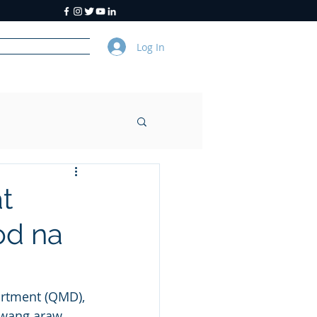
Log In
y
About Us
t
od na
artment (QMD), 
wang araw. 