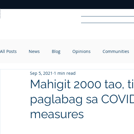
Home
News
Rad
All Posts
News
Blog
Opinions
Communities
R
A
DIO
Sep 5, 2021
1 min read
Mahigit 2000 tao, ti
paglabag sa COVID
measures