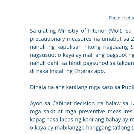
Photo credit
Sa ulat ng Ministry of Interior (MoI), i
precautionary measures na umabot sa 2,
nahuli ng kapulisan nitong nagdaang S
nagsusuot o kaya ay mali ang pagsuot n
nahuli dahil sa hindi pagsunod sa takdan
di naka install ng Ehteraz app. 
Dinala na ang kanilang mga kaso sa Publi
Ayon sa Cabinet decision na halaw sa 
mga sakit at mga preventive measures 
kapag nasa labas ng kanilang bahay ay 
o kaya ay mabilanggo hanggang tatlong (3