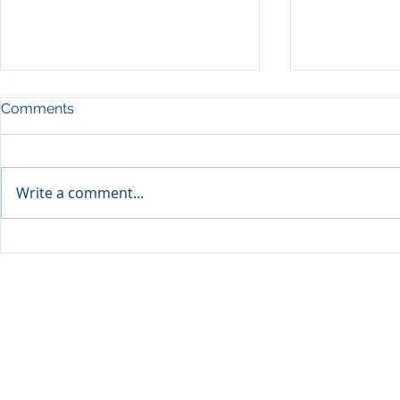
Comments
Write a comment...
Sprinters Set to Battle for
Qabayan Ra
Glory in the King George
ICpEP Qata
Qatar Stakes at Qatar
Collaborat
Goodwood Festival
Presented by Visit Qatar