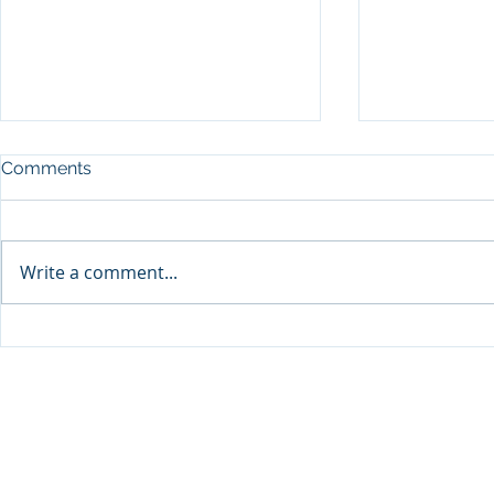
Comments
Write a comment...
Sprinters Set to Battle for
Qabayan Ra
Glory in the King George
ICpEP Qata
Qatar Stakes at Qatar
Collaborat
Goodwood Festival
Presented by Visit Qatar