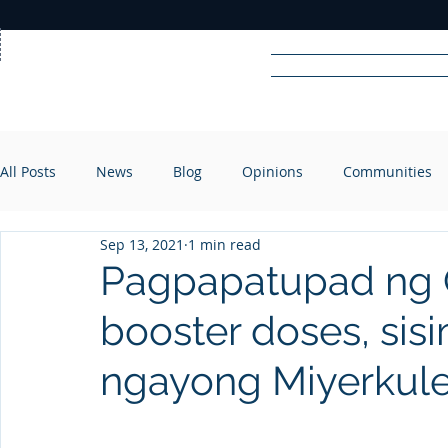
Home
News
Rad
All Posts
News
Blog
Opinions
Communities
R
A
DIO
Sep 13, 2021
1 min read
Pagpapatupad ng 
booster doses, si
ngayong Miyerkul