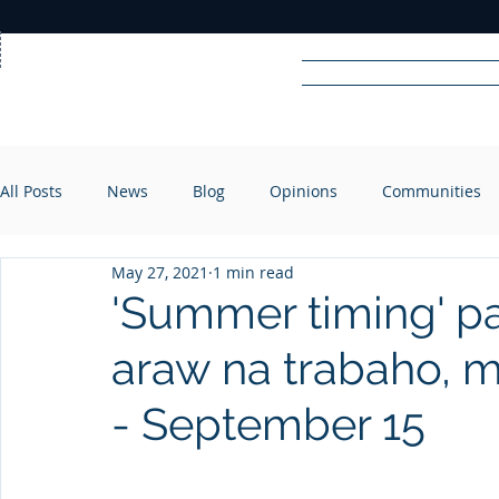
Home
News
Rad
All Posts
News
Blog
Opinions
Communities
R
A
DIO
May 27, 2021
1 min read
'Summer timing' pa
araw na trabaho, m
- September 15