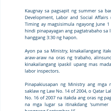
Kaugnay sa pagsapit ng summer sa bansa
Development, Labor and Social Affairs
Timing ay magsisimula ngayong June 1 
hindi pinapayagan ang pagtatrabaho sa 
hanggang 3:30 ng hapon. 
Ayon pa sa Ministry, kinakailangang it
araw-araw na oras ng trabaho, alinsuno
kinakailangang ipaskil upang mas mad
labor inspectors.
Pinapakiusapan ng Ministry ang mga m
saklaw ng Law No. 14 of 2004, o Qatar La
No. 16 of 2007 na itakda ang oras ng pa
na mga lugar sa itinakdang 'summer 
hanggang September 15. 