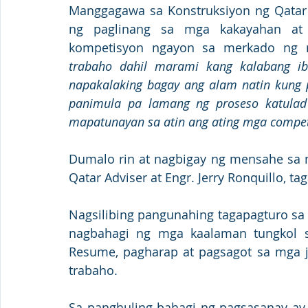
Manggagawa sa Konstruksiyon ng Qatar (
ng paglinang sa mga kakayahan at 
kompetisyon ngayon sa merkado ng m
trabaho dahil marami kang kalabang iban
napakalaking bagay ang alam natin kung p
panimula pa lamang ng proseso katulad n
mapatunayan sa atin ang ating mga compet
Dumalo rin at nagbigay ng mensahe sa mg
Qatar Adviser at Engr. Jerry Ronquillo, t
Nagsilibing pangunahing tagapagturo sa 
nagbahagi ng mga kaalaman tungkol s
Resume, pagharap at pagsagot sa mga jo
trabaho. 
Sa panghuling bahagi ng pagsasanay ay t