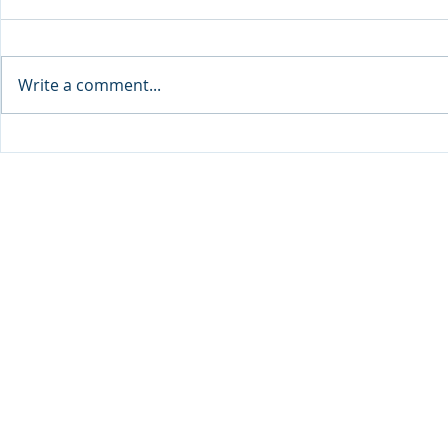
Write a comment...
Qabayan Radio 94.3 FM,
Qabayan Radio, PI
ICpEP Qatar Renew
Renew Coll
Collaboration Agreement
Agreement