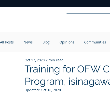
Home
News
Rad
All Posts
News
Blog
Opinions
Communities
R
A
DIO
Oct 17, 2020
2 min read
Training for OFW 
Program, isinaga
Updated:
Oct 18, 2020