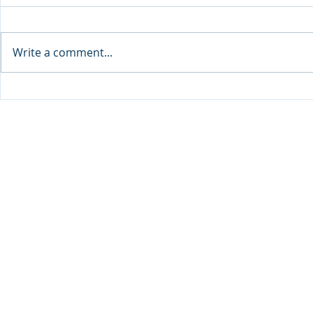
Write a comment...
Sprinters Set to Battle for
Qabayan Ra
Glory in the King George
ICpEP Qata
Qatar Stakes at Qatar
Collaborat
Goodwood Festival
Presented by Visit Qatar