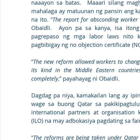
naaayon sa batas.  Maaari silang magh
mahalaga ay matuunan ng pansin ang kar
na ito. “
The report for absconding worker wi
Obaidli.  Ayon pa sa kanya, isa iton
pagrepaso ng mga labor laws nito k
pagbibigay ng no objection certificate (
“
The new reform allowed workers to change t
its kind in the Middle Eastern countrie
completely
,” payahayag ni Obaidli.
Dagdag pa niya, kamakailan lang ay ipi
wage sa buong Qatar sa pakikipagtulu
international partners at organisation 
(ILO) na may adbokasiya pagdating sa fai
“
The reforms are being taken under Qatar N