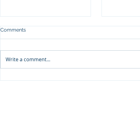
Comments
Write a comment...
Sprinters Set to Battle for
Qabayan Ra
Glory in the King George
ICpEP Qata
Qatar Stakes at Qatar
Collaborat
Goodwood Festival
Presented by Visit Qatar