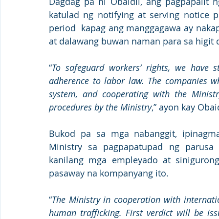
Dagdag pa ni Obaidli, ang pagpapalit n
katulad ng notifying at serving notice 
period  kapag ang manggagawa ay nakapa
at dalawang buwan naman para sa higit 
“
To safeguard workers’ rights, we have st
adherence to labor law. The companies wh
system, and cooperating with the Ministr
procedures by the Ministry
,” ayon kay Obaid
Bukod pa sa mga nabanggit, ipinagmala
Ministry sa pagpapatupad ng parusa
kanilang mga empleyado at sinigurong 
pasaway na kompanyang ito. 
“
The Ministry in cooperation with internati
human trafficking. First verdict will be i