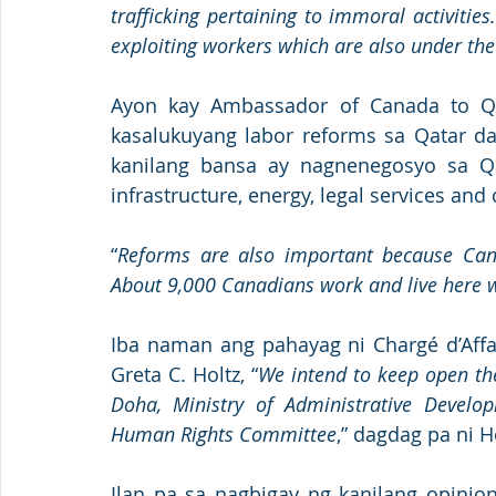
trafficking pertaining to immoral activities
exploiting workers which are also under th
Ayon kay Ambassador of Canada to Qa
kasalukuyang labor reforms sa Qatar d
kanilang bansa ay nagnenegosyo sa Qat
infrastructure, energy, legal services an
“
Reforms are also important because Cana
About 9,000 Canadians work and live here w
Iba naman ang pahayag ni Chargé d’Aff
Greta C. Holtz, “
We intend to keep open th
Doha, Ministry of Administrative Develop
Human Rights Committee
,” dagdag pa ni H
Ilan pa sa nagbigay ng kanilang opinion