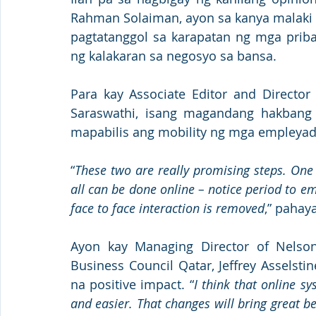
Rahman Solaiman, ayon sa kanya malaki
pagtatanggol sa karapatan ng mga priba
ng kalakaran sa negosyo sa bansa. 
Para kay Associate Editor and Director 
Saraswathi, isang magandang hakbang 
mapabilis ang mobility ng mga empleya
“
These two are really promising steps. One 
all can be done online – notice period to e
face to face interaction is removed
,” pahay
Ayon kay Managing Director of Nelso
Business Council Qatar, Jeffrey Asselsti
na positive impact. “
I think that online s
and easier. That changes will bring great b