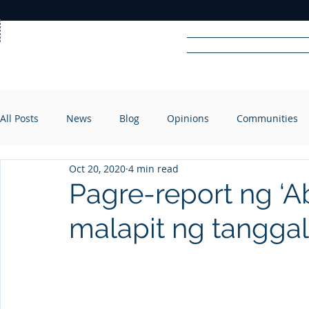
Home
News
Rad
All Posts
News
Blog
Opinions
Communities
R
A
DIO
Oct 20, 2020
4 min read
Pagre-report ng ‘A
malapit ng tanggal