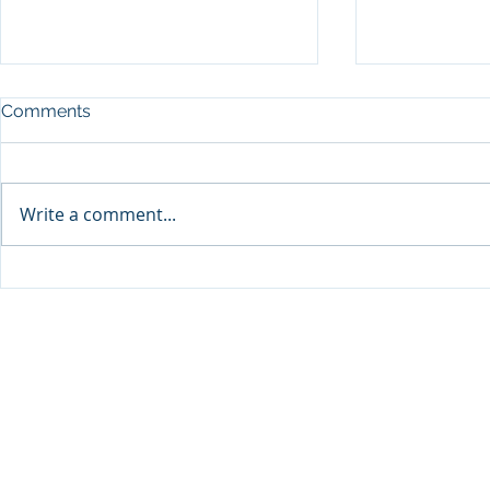
Comments
Write a comment...
Sprinters Set to Battle for
Qabayan Ra
Glory in the King George
ICpEP Qata
Qatar Stakes at Qatar
Collaborat
Goodwood Festival
Presented by Visit Qatar