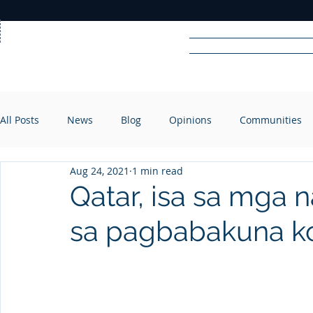
Home
News
Rad
All Posts
News
Blog
Opinions
Communities
R
A
DIO
Aug 24, 2021
1 min read
Qatar, isa sa mga
sa pagbabakuna k