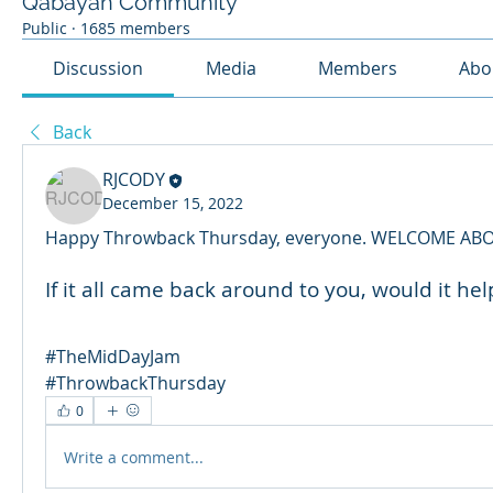
Qabayan Community
Public
·
1685 members
Discussion
Media
Members
Abo
Back
RJCODY
December 15, 2022
Happy Throwback Thursday, everyone. WELCOME AB
If it all came back around to you, would it he
#TheMidDayJam
#ThrowbackThursday
0
Write a comment...