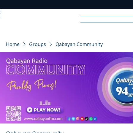
Home
News
Rad
Home
Groups
Qabayan Community
R
A
DIO