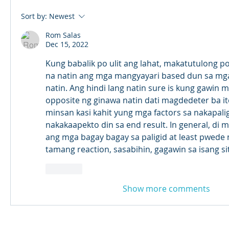
Sort by:
Newest
Rom Salas
Dec 15, 2022
Kung babalik po ulit ang lahat, makatutulong po 
na natin ang mga mangyayari based dun sa mga
natin. Ang hindi lang natin sure is kung gawin m
opposite ng ginawa natin dati magdedeter ba ito
minsan kasi kahit yung mga factors sa nakapaligi
nakakaapekto din sa end result. In general, di 
ang mga bagay bagay sa paligid at least pwede na
tamang reaction, sasabihin, gagawin sa isang s
Like
Show more comments