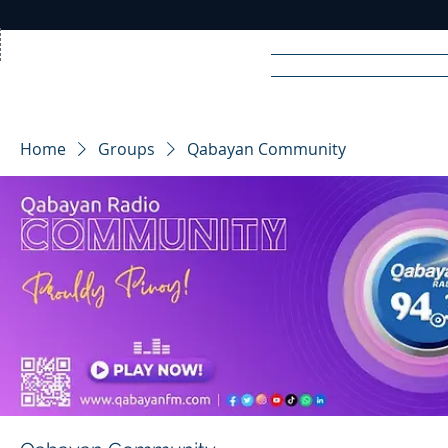
Home
News
Rad
Home
Groups
Qabayan Community
R
A
DIO