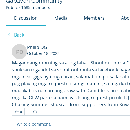
Qabayan Community
Public
·
1685 members
Discussion
Media
Members
Abo
Back
Philip DG
October 18, 2022
Philip DG
Magandang morning sa ating lahat .Shout out po sa 
shukran mga idol sa shout out mula sa facebook page
mga next gigs nyo mga brad, salamat din po sa lahat 
pag play ng mga requested songs namin , sa mga ka tr
maalikabok na namang araw satn .God bless po sa atin
mga ka OFW para sa pamilya . Isang request po ulit DJ
Chasing Summer shukran from supporters from Kuwa
0
Write a comment...