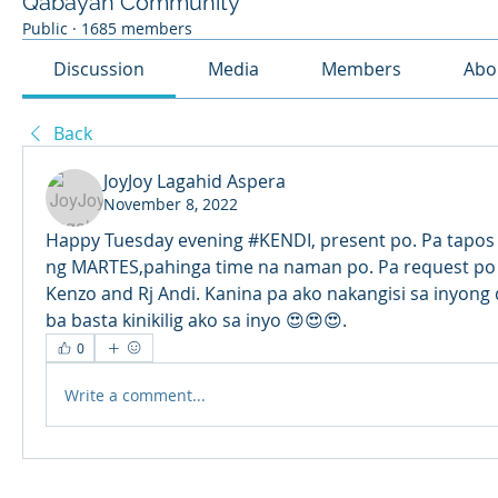
Qabayan Community
Public
·
1685 members
Discussion
Media
Members
Abo
Back
JoyJoy Lagahid Aspera
November 8, 2022
Happy Tuesday evening #KENDI, present po. Pa tapos
ng MARTES,pahinga time na naman po. Pa request po 
Kenzo and Rj Andi. Kanina pa ako nakangisi sa inyong 
ba basta kinikilig ako sa inyo 😍😍😍.
0
Write a comment...