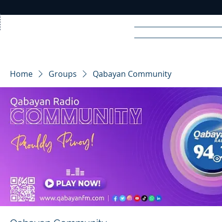
Home
News
Rad
Home
Groups
Qabayan Community
R
A
DIO