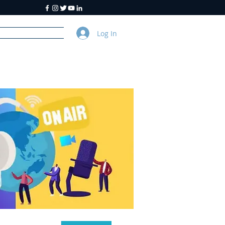
Log In
y
About Us