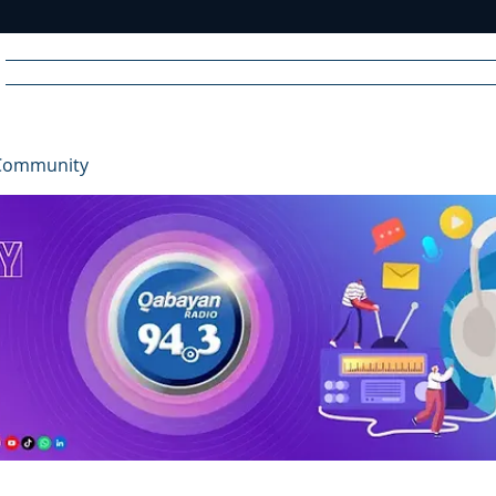
Home
News
Radio
Videos
Advertise
Communit
Community
R
A
DIO