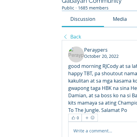
Qabayan Community
Public
·
1685 members
Discussion
Media
Back
Peraypers
October 20, 2022
good morning RJCody at sa lah
happy TBT, pa shoutout nama
kakulitan at sa mga kasama ko 
gwapong taga HBK na sina Hen
Damian, at sa boss ko na si B
kits mamaya sa ating Champio
To The Jungle. Salamat Po
0
Write a comment...