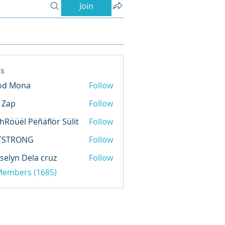
Join
s
od Mona
Follow
l Zap
Follow
hRöüël Pëñäflör Sülit
Follow
TSTRONG
Follow
selyn Dela cruz
Follow
 Members (1685)