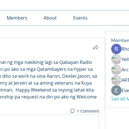
Members
About
Events
Member
Rh
Yel
at ng mga nakikinig lagi sa Qabayan Radio 
n po ako sa mga Qatambayers na hyper sa 
Arc
dito sa work na sina Aaron, Dexter,Jason, sa 
AR
ry at Jerwin at sa aming veterans na Kuya 
atman,  Happy Weekend sa inyong lahat kita 
Eve
nship pa request na din po ako ng Welcome 
See All
1 Comment