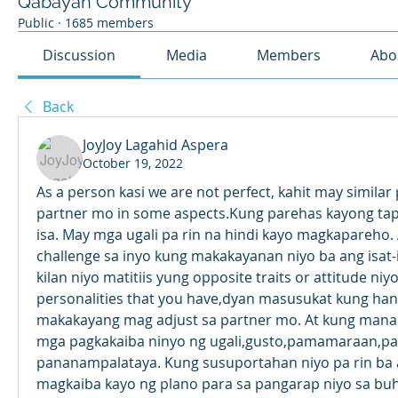
Qabayan Community
Public
·
1685 members
Discussion
Media
Members
Abo
Back
JoyJoy Lagahid Aspera
October 19, 2022
As a person kasi we are not perfect, kahit may similar 
partner mo in some aspects.Kung parehas kayong tapat
isa. May mga ugali pa rin na hindi kayo magkapareho. 
challenge sa inyo kung makakayanan niyo ba ang isat-
kilan niyo matitiis yung opposite traits or attitude niy
personalities that you have,dyan masusukat kung han
makakayang mag adjust sa partner mo. At kung mananat
mga pagkakaiba ninyo ng ugali,gusto,pamamaraan,pan
pananampalataya. Kung susuportahan niyo pa rin ba an
magkaiba kayo ng plano para sa pangarap niyo sa buh