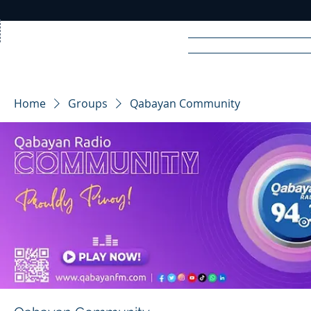
Home
News
Rad
Home
Groups
Qabayan Community
R
A
DIO