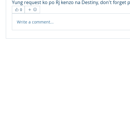
Yung request ko po Rj kenzo na Destiny, don't forget p
0
Write a comment...
© 2024 Qabayan Radio 94.3 FM
TAGALOG CHANNEL W.L.L.
Web Design: Pixxelsis